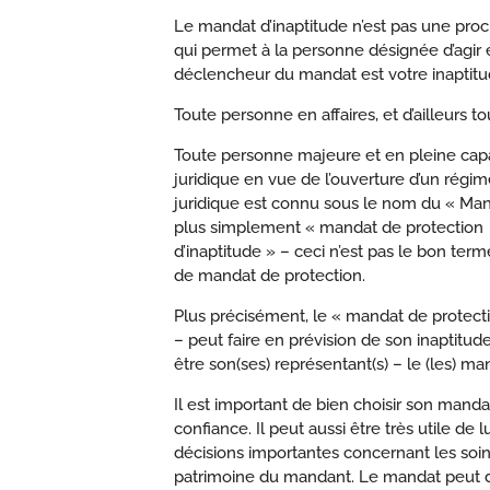
Le
mandat
d’inaptitude
n’est pas une proc
qui permet à la personne désignée d’agir
déclencheur du
mandat
est votre
inaptit
Toute personne en affaires, et d’ailleurs 
Toute personne majeure et en pleine capa
juridique en vue de l’ouverture d’un régime
juridique est connu sous le nom du « Man
plus simplement « mandat de protection »
d’inaptitude » – ceci n’est pas le bon te
de mandat de protection.
Plus précisément, le « mandat de protecti
– peut faire en prévision de son inaptitu
être son(ses) représentant(s) – le (les) man
Il est important de bien choisir son mand
confiance. Il peut aussi être très utile de
décisions importantes concernant les soins
patrimoine du mandant. Le mandat peut dé