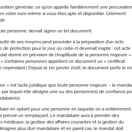
uration générale, ce qu’on appelle familièrement une procuration
 en votre nom même si vous êtes apte et disponible. L’élément
ude
.
toute personne, devrait signer un tel document.
cité de ses moyens peut procéder à la préparation d’un acte
 de protection pour le jour où celle-ci devenait inapte : cet acte
dat donné en prévision de l’inaptitude de la personne majeure »
 (certaines personnes appellent ce document un « certificat
rme cependant.) Depuis le 1er janvier 2016, le document porte le 
on » est l’acte juridique que toute personne majeure – le manda
de par lequel elle désigne une ou des personne(s) de confiance po
dataire(s).
ataire en optant pour une personne en laquelle on a entièrement
 lui prévoir un remplaçant. Le mandataire aura à prendre des
 médicaux, la gestion des affaires courantes et la gestion du
signer plus d’un mandataire et en pareil cas, le mandat doit