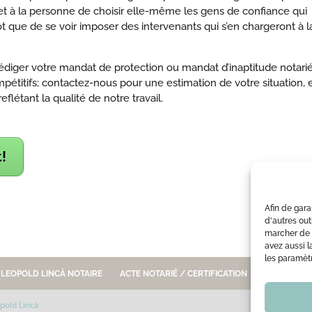
t à la personne de choisir elle-même les gens de confiance qui
tôt que de se voir imposer des intervenants qui s’en chargeront à l
re rédiger votre mandat de protection ou mandat d’inaptitude notari
pétitifs; contactez-nous pour une estimation de votre situation, 
eflétant la qualité de notre travail.
!
Afin de gara
d'autres out
marcher de 
avez aussi l
les paramètr
E LEOPOLD LINCÀ NOTAIRE
ACTE NOTARIÉ / CERTIFICATION
OUTILS
pold Lincà