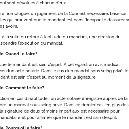
s qui sont dévolues à chacun d’eux.
être homologué; un jugement de la Cour est nécessaire, basé sur
es qui prouvent que le mandant est dans l’incapacité d’assurer s
es avoirs.
 à la suite du retour à l’aptitude du mandant, une décision du
uspendre l’exécution du mandat.
e. Quand le faire?
que le mandant est sain d’esprit. À cet égard, un avis médical
 cas d’un acte notarié. Dans le cas d’un mandat sous seing privé, le
ant est sain d’esprit au moment de la signature.
de. Comment le faire?
ion en cas d’inaptitude : un acte notarié enregistré auprès de la
re un mandat sous seing privé. Dans ce dernier cas, en plus des
la signature de deux témoins impartiaux est nécessaire pour
andataire et pour affirmer que le mandant est sain d’esprit.
e. Pourquoi le faire?