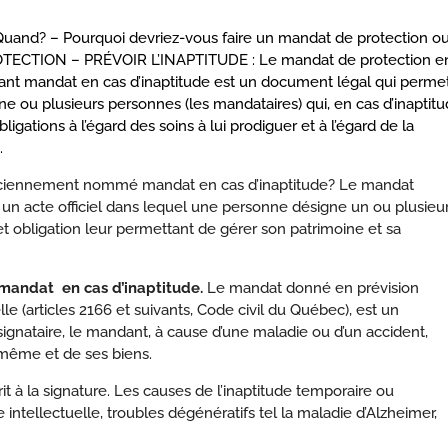
 Quand? – Pourquoi devriez-vous faire un mandat de protection o
TECTION – PRÉVOIR L’INAPTITUDE : Le mandat de protection e
 avant mandat en cas d’inaptitude est un document légal qui perme
 ou plusieurs personnes (les mandataires) qui, en cas d’inaptit
igations à l’égard des soins à lui prodiguer et à l’égard de la
.
anciennement nommé mandat en cas d’inaptitude? Le mandat
t un acte officiel dans lequel une personne désigne un ou plusieu
et obligation leur permettant de gérer son patrimoine et sa
 mandat en cas d’inaptitude.
Le
mandat
donné en prévision
lle (articles 2166
et suivants, Code civil du Québec), est un
ignataire, le mandant, à cause d’une maladie ou d’un accident,
-même et de ses biens.
it à la signature. Les causes de
l’inaptitude
temporaire ou
ntellectuelle, troubles dégénératifs tel la maladie d’Alzheimer,