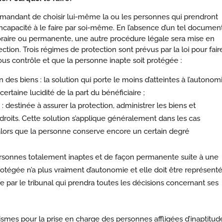
mandant de choisir lui-même la ou les personnes qui prendront
incapacité à le faire par soi-même. En l’absence d’un tel documen
oraire ou permanente, une autre procédure légale sera mise en
ection. Trois régimes de protection sont prévus par la loi pour fair
sous contrôle et que la personne inapte soit protégée :
n des biens : la solution qui porte le moins d’atteintes à l’autonom
taine lucidité de la part du bénéficiaire ;
: destinée à assurer la protection, administrer les biens et
droits. Cette solution s’applique généralement dans les cas
 alors que la personne conserve encore un certain degré
 personnes totalement inaptes et de façon permanente suite à une
tégée n’a plus vraiment d’autonomie et elle doit être représent
par le tribunal qui prendra toutes les décisions concernant ses
ismes pour la prise en charge des personnes affligées d’inaptitud