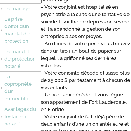
– Votre conjoint est hospitalisé en
Le mariage
psychiatrie à la suite d’une tentative de
La prise
suicide. Il souffre de dépression sévère
d’effet d’un
et il a abandonné la gestion de son
mandat de
entreprise à ses employés.
protection
– Au décès de votre père, vous trouvez
dans un tiroir un bout de papier sur
Le mandat
lequel il a griffonné ses dernières
de protection
volontés.
notarié
– Votre conjointe décède et laisse plus
La
de 25 000 $ par testament à chacun de
copropriété
vos enfants.
d’un
– Un vieil ami décède et vous lègue
immeuble
son appartement de Fort Lauderdale,
Avantages du
en Floride.
testament
– Votre conjoint de fait, déjà père de
notarié
deux enfants d’une union antérieure et