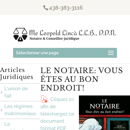
438-383-3116
Sélectionner une page
LE NOTAIRE: VOUS
Articles
Juridiques
ÊTES AU BON
ENDROIT!
L'union de
fait
Cliquez ici
Les régimes
afin de
matrimoniaux
téléchargez ce
document
Le
format PDF