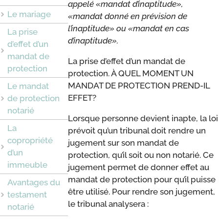
appelé «mandat d’inaptitude»,
Le mariage
«mandat donné en prévision de
l’inaptitude» ou «mandat en cas
La prise
d’inaptitude».
d’effet d’un
mandat de
La prise d’effet d’un mandat de
protection
protection. À QUEL MOMENT UN
MANDAT DE PROTECTION PREND-IL
Le mandat
EFFET?
de protection
notarié
Lorsque personne devient inapte, la loi
La
prévoit qu’un tribunal doit rendre un
copropriété
jugement sur son mandat de
d’un
protection, qu’il soit ou non notarié. Ce
immeuble
jugement permet de donner effet au
mandat de protection pour qu’il puisse
Avantages du
être utilisé. Pour rendre son jugement,
testament
le tribunal analysera :
notarié