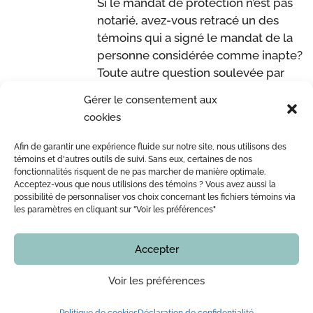
Si le mandat de protection n’est pas
notarié, avez-vous retracé un des
témoins qui a signé le mandat de la
personne considérée comme inapte?
Toute autre question soulevée par
votre notaire.
Gérer le consentement aux
Source :
Chambre des notaires du
cookies
Québec
Afin de garantir une expérience fluide sur notre site, nous utilisons des
ACCUEIL
L’ÉQUIPE DE ME LEOPOLD LINCÀ NOTAIRE
témoins et d'autres outils de suivi. Sans eux, certaines de nos
fonctionnalités risquent de ne pas marcher de manière optimale.
ACTE NOTARIÉ / CERTIFICATION
OUTILS
BLOG
Acceptez-vous que nous utilisions des témoins ? Vous avez aussi la
NOUS JOINDRE
possibilité de personnaliser vos choix concernant les fichiers témoins via
les paramètres en cliquant sur "Voir les préférences"
Accepter
Copyright © 2016 - 2026
Notaire Montreal | Me Leopold Lincà
Tous droits réservés. En aucun temps ce site internet
ne doit être considéré comme un avis juridique.
Voir les préférences
Vous devez vérifier avec notre bureau l’actualité de
toute information, notamment, mais sans limiter, les
services offerts, les prix, les procédures et nos