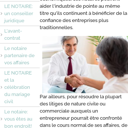
aider l'industrie de pointe au même
LE NOTAIRE:
titre qu'ils continuent à bénéficier de la
un conseiller
confiance des entreprises plus
juridique
traditionnelles.
L'avant-
contrat
Le notaire
partenaire de
vos affaires
LE NOTAIRE
et la
célébration
du mariage
Par ailleurs, pour résoudre la plupart
civil
des litiges de nature civile ou
commerciale auxquels un
Le notaire:
entrepreneur pourrait être confronté
vous êtes au
dans le cours normal de ses affaires, de
bon endroit!