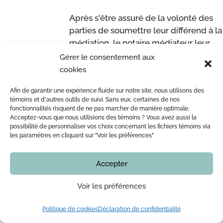
Après s'être assuré de la volonté des
parties de soumettre leur différend à la
médiation, le notaire médiateur leur
propose de signer une convention de
Gérer le consentement aux
médiation où sont clairement définis le
cookies
rôle du médiateur et celui des parties,
Afin de garantir une expérience fluide sur notre site, nous utilisons des
le déroulement de la médiation, son
témoins et d'autres outils de suivi. Sans eux, certaines de nos
caractère confidentiel et les coûts
fonctionnalités risquent de ne pas marcher de manière optimale.
rattachés à celle-ci.
Acceptez-vous que nous utilisions des témoins ? Vous avez aussi la
possibilité de personnaliser vos choix concernant les fichiers témoins via
les paramètres en cliquant sur "Voir les préférences"
Le médiateur : un acteur impartial
Le rôle du médiateur consiste à
Accepter
encadrer, soutenir et appuyer les
parties dans leurs efforts pour trouver
Voir les préférences
une solution satisfaisante au différend.
Politique de cookies
Déclaration de confidentialité
Pour y arriver, le médiateur tente