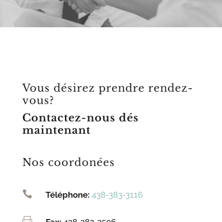
Vous désirez prendre rendez-
vous?
Contactez-nous dés
maintenant
Nos coordonées

Téléphone:
438-383-3116

Fax:
438-382-3506