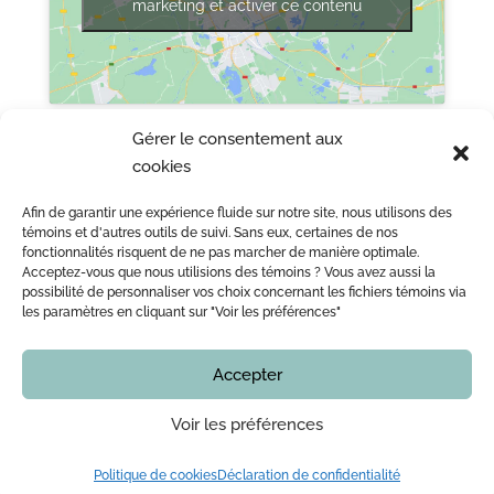
marketing et activer ce contenu
Gérer le consentement aux
cookies
Afin de garantir une expérience fluide sur notre site, nous utilisons des
ACCUEIL
L’ÉQUIPE DE ME LEOPOLD LINCÀ NOTAIRE
témoins et d'autres outils de suivi. Sans eux, certaines de nos
fonctionnalités risquent de ne pas marcher de manière optimale.
ACTE NOTARIÉ / CERTIFICATION
OUTILS
BLOG
Acceptez-vous que nous utilisions des témoins ? Vous avez aussi la
NOUS JOINDRE
possibilité de personnaliser vos choix concernant les fichiers témoins via
les paramètres en cliquant sur "Voir les préférences"
Accepter
Copyright © 2016 - 2026
Notaire Montreal | Me Leopold Lincà
Tous droits réservés. En aucun temps ce site internet
ne doit être considéré comme un avis juridique.
Voir les préférences
Vous devez vérifier avec notre bureau l’actualité de
toute information, notamment, mais sans limiter, les
services offerts, les prix, les procédures et nos
Politique de cookies
Déclaration de confidentialité
disponibilités, avant de commencer votre dossier.