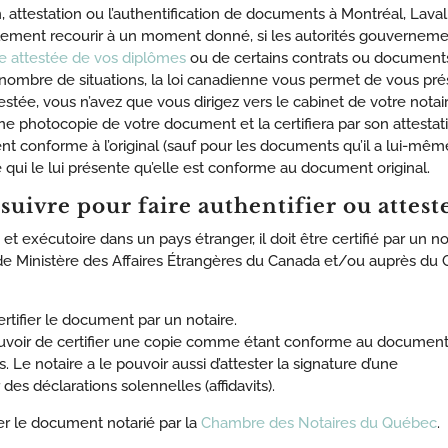
ion, attestation ou l’authentification de documents à Montréal, Lav
ement recourir à un moment donné, si les autorités gouvernement
e attestée de vos diplômes
ou de certains contrats ou document
 nombre de situations, la loi canadienne vous permet de vous pr
stée, vous n’avez que vous dirigez vers le cabinet de votre notaire.
une photocopie de votre document et la certifiera par son attestati
nt conforme à l’original (sauf pour les documents qu’il a lui-mêm
e qui le lui présente qu’elle est conforme au document original.
 suivre pour faire authentifier ou atte
 exécutoire dans un pays étranger, il doit être certifié par un not
ès de Ministère des Affaires Étrangères du Canada et/ou auprès du
rtifier le document par un notaire.
e pouvoir de certifier une copie comme étant conforme au document
 Le notaire a le pouvoir aussi d’attester la signature d’une
s déclarations solennelles (affidavits).
er le document notarié par la
Chambre des Notaires du Québec
.