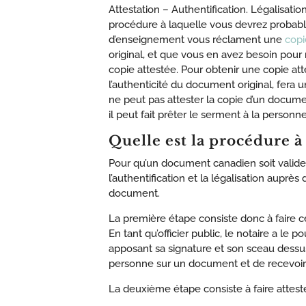
Attestation – Authentification. ​Légalisat
procédure à laquelle vous devrez probabl
d’enseignement vous réclament une
copi
original, et que vous en avez besoin pour
copie attestée. Pour obtenir une copie atte
l’authenticité du document original, fera 
ne peut pas attester la copie d’un docume
il peut fait prêter le serment à la personn
Quelle est la procédure à
Pour qu’un document canadien soit valide et
l’authentification et la légalisation aupr
document.
La première étape consiste donc à faire ce
En tant qu’officier public, le notaire a l
apposant sa signature
et son sceau dessus.
personne sur un document et de recevoir de
La deuxième étape consiste à faire attest