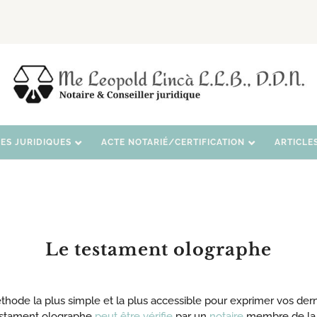
CES JURIDIQUES
ACTE NOTARIÉ/CERTIFICATION
ARTICLE
Le testament olographe
hode la plus simple et la plus accessible pour exprimer vos der
testament olographe
peut être vérifie
par un
notaire
membre de l