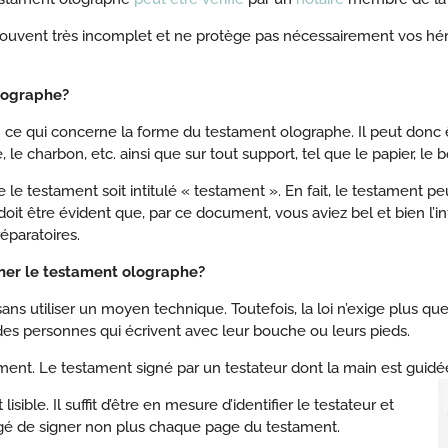
uvent très incomplet et ne protège pas nécessairement vos héri
olographe?
n ce qui concerne la forme du testament olographe. Il peut donc êt
le charbon, etc. ainsi que sur tout support, tel que le papier, le boi
ue le testament soit intitulé « testament ». En fait, le testament pe
l doit être évident que, par ce document, vous aviez bel et bien l’i
éparatoires.
gner le testament olographe?
r, sans utiliser un moyen technique. Toutefois, la loi n’exige plus q
des personnes qui écrivent avec leur bouche ou leurs pieds.
ent. Le testament signé par un testateur dont la main est guidé
lisible. Il suffit d’être en mesure d’identifier le testateur et
bligé de signer non plus chaque page du testament.