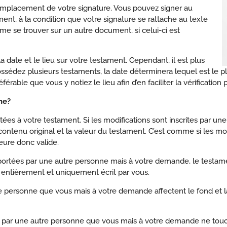
’emplacement de votre signature. Vous pouvez signer au
ment, à la condition que votre signature se rattache au texte
e se trouver sur un autre document, si celui-ci est
 date et le lieu sur votre testament. Cependant, il est plus
ssédez plusieurs testaments, la date déterminera lequel est le pl
érable que vous y notiez le lieu afin d’en faciliter la vérification p
he?
es à votre testament. Si les modifications sont inscrites par une
ontenu original et la valeur du testament. C’est comme si les modi
eure donc valide.
pportées par une autre personne mais à votre demande, le testamen
e entièrement et uniquement écrit par vous.
tre personne que vous mais à votre demande affectent le fond et 
s par une autre personne que vous mais à votre demande ne touc