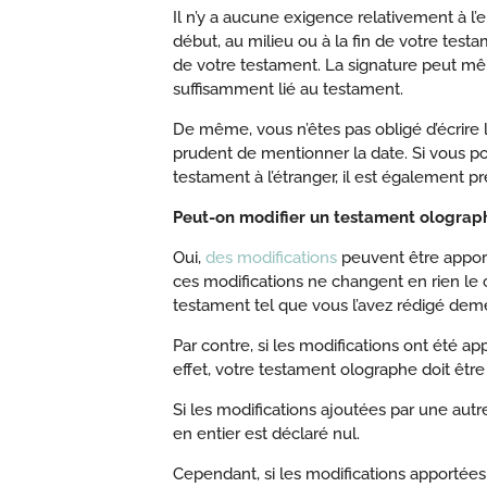
Il n’y a aucune exigence relativement à l
début, au milieu ou à la fin de votre testa
de votre testament. La signature peut mêm
suffisamment lié au testament.
De même, vous n’êtes pas obligé d’écrire la
prudent de mentionner la date. Si vous po
testament à l’étranger, il est également préf
Peut-on modifier un testament olograp
Oui,
des modifications
peuvent être apporté
ces modifications ne changent en rien le c
testament tel que vous l’avez rédigé dem
Par contre, si les modifications ont été a
effet, votre testament olographe doit êtr
Si les modifications ajoutées par une au
en entier est déclaré nul.
Cependant, si les modifications apportée