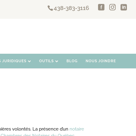
438-383-3116
S JURIDIQUES
OUTILS
BLOG
NOUS JOINDRE
nières volontés. La présence d’un
notaire
a
Chambres des Notaires du Québec
.