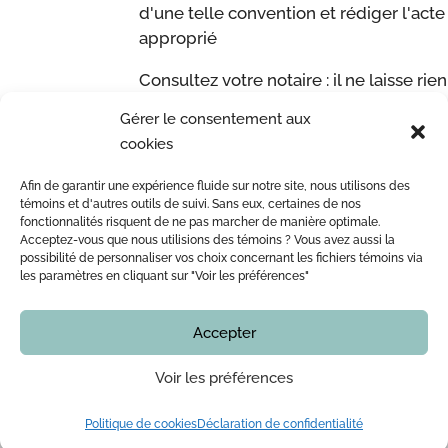
d'une telle convention et rédiger l'acte
approprié
Consultez votre notaire : il ne laisse rien
au hasard.
Gérer le consentement aux
Source :
Chambre des notaires du
cookies
Québec
Afin de garantir une expérience fluide sur notre site, nous utilisons des
ACCUEIL
L’ÉQUIPE DE ME LEOPOLD LINCÀ NOTAIRE
témoins et d'autres outils de suivi. Sans eux, certaines de nos
fonctionnalités risquent de ne pas marcher de manière optimale.
ACTE NOTARIÉ / CERTIFICATION
OUTILS
BLOG
Acceptez-vous que nous utilisions des témoins ? Vous avez aussi la
NOUS JOINDRE
possibilité de personnaliser vos choix concernant les fichiers témoins via
les paramètres en cliquant sur "Voir les préférences"
Accepter
Copyright © 2016 - 2026
Notaire Montreal | Me Leopold Lincà
Tous droits réservés. En aucun temps ce site internet
ne doit être considéré comme un avis juridique.
Voir les préférences
Vous devez vérifier avec notre bureau l’actualité de
toute information, notamment, mais sans limiter, les
services offerts, les prix, les procédures et nos
Politique de cookies
Déclaration de confidentialité
disponibilités, avant de commencer votre dossier.