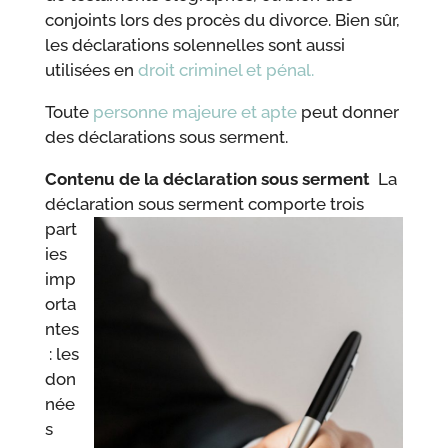
conjoints lors des procès du divorce. Bien sûr,
les déclarations solennelles sont aussi
utilisées en
droit criminel et pénal.
Toute
personne majeure et apte
peut donner
des déclarations sous serment.
Contenu de la déclaration sous serment
La
déclaration sous serment
comporte trois
part
ies
imp
orta
ntes
: les
don
née
s