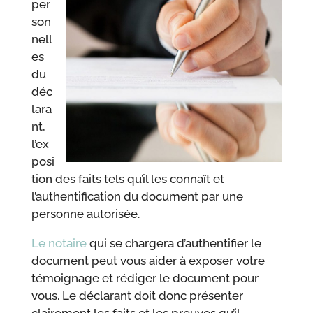
per
son
nell
es
du
déc
lara
nt,
l’ex
posi
tion des faits tels qu’il les connaît et
l’authentification du document par une
personne autorisée.
Le notaire
qui se chargera d’authentifier le
document peut vous aider à exposer votre
témoignage et rédiger le document pour
vous. Le déclarant doit donc présenter
clairement les faits et les preuves qu’il