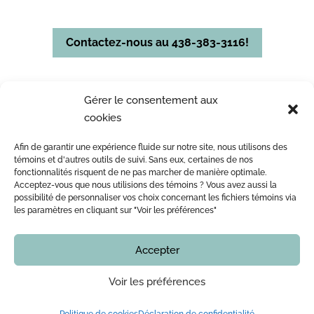
Contactez-nous au 438-383-3116!
Gérer le consentement aux
cookies
Afin de garantir une expérience fluide sur notre site, nous utilisons des
ACCUEIL
L’ÉQUIPE DE ME LEOPOLD LINCÀ NOTAIRE
témoins et d'autres outils de suivi. Sans eux, certaines de nos
fonctionnalités risquent de ne pas marcher de manière optimale.
ACTE NOTARIÉ / CERTIFICATION
OUTILS
BLOG
Acceptez-vous que nous utilisions des témoins ? Vous avez aussi la
NOUS JOINDRE
possibilité de personnaliser vos choix concernant les fichiers témoins via
les paramètres en cliquant sur "Voir les préférences"
Accepter
Copyright © 2016 - 2026
Notaire Montreal | Me Leopold Lincà
Tous droits réservés. En aucun temps ce site internet
ne doit être considéré comme un avis juridique.
Voir les préférences
Vous devez vérifier avec notre bureau l’actualité de
toute information, notamment, mais sans limiter, les
services offerts, les prix, les procédures et nos