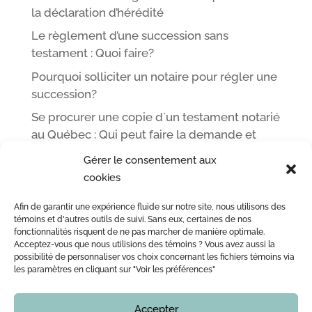
la déclaration d’hérédité
Le règlement d’une succession sans
testament : Quoi faire?
Pourquoi solliciter un notaire pour régler une
succession?
Se procurer une copie d`un testament notarié
au Québec : Qui peut faire la demande et
comment
Gérer le consentement aux
cookies
Afin de garantir une expérience fluide sur notre site, nous utilisons des
ACCUEIL
L’ÉQUIPE DE ME LEOPOLD LINCÀ NOTAIRE
témoins et d'autres outils de suivi. Sans eux, certaines de nos
fonctionnalités risquent de ne pas marcher de manière optimale.
ACTE NOTARIÉ / CERTIFICATION
OUTILS
BLOG
Acceptez-vous que nous utilisions des témoins ? Vous avez aussi la
NOUS JOINDRE
possibilité de personnaliser vos choix concernant les fichiers témoins via
les paramètres en cliquant sur "Voir les préférences"
Accepter
Copyright © 2016 - 2026
Notaire Montreal | Me Leopold Lincà