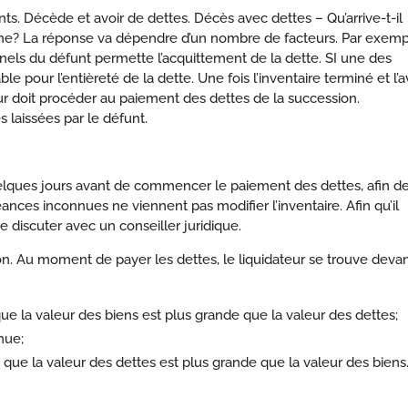
ts. Décède et avoir de dettes. Décès avec dettes – Qu’arrive-t-il
nne? La réponse va dépendre d’un nombre de facteurs. Par exemp
nnels du défunt permette l’acquittement de la dette. SI une des
e pour l’entièreté de la dette. Une fois l’inventaire terminé et l’a
teur doit procéder au paiement des dettes de la succession.
s laissées par le défunt.
 quelques jours avant de commencer le paiement des dettes, afin d
ances inconnues ne viennent pas modifier l’inventaire. Afin qu’il
e discuter avec un conseiller juridique.
n. Au moment de payer les dettes, le liquidateur se trouve deva
 que la valeur des biens est plus grande que la valeur des dettes;
nue;
e que la valeur des dettes est plus grande que la valeur des biens