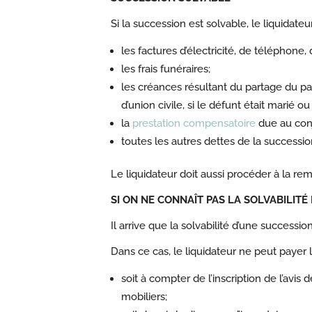
Si la succession est solvable, le liquidateu
les factures d’électricité, de téléphone
les frais funéraires;
les créances résultant du partage du pat
d’union civile, si le défunt était marié ou
la
prestation compensatoire
due au conjo
toutes les autres dettes de la successio
Le liquidateur doit aussi procéder à la remis
SI ON NE CONNAÎT PAS LA SOLVABILITÉ
Il arrive que la solvabilité d’une successi
Dans ce cas, le liquidateur ne peut payer le
soit à compter de l’inscription de l’avis 
mobiliers;