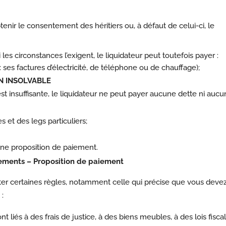
tenir le consentement des héritiers ou, à défaut de celui-ci, le
i les circonstances l’exigent, le liquidateur peut toutefois payer :
: ses factures d’électricité, de téléphone ou de chauffage);
N INSOLVABLE
est insuffisante, le liquidateur ne peut payer aucune dette ni aucu
 et des legs particuliers;
une proposition de paiement.
yements – Proposition de paiement
ter certaines règles, notamment celle qui précise que vous deve
:
ont liés à des frais de justice, à des biens meubles, à des lois fisca