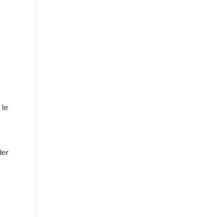
 le
.
der