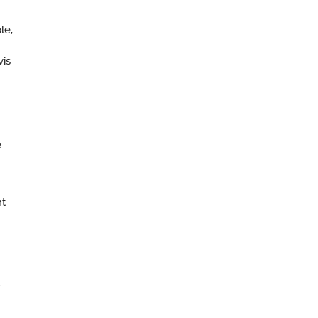
le,
vis
e
nt
.