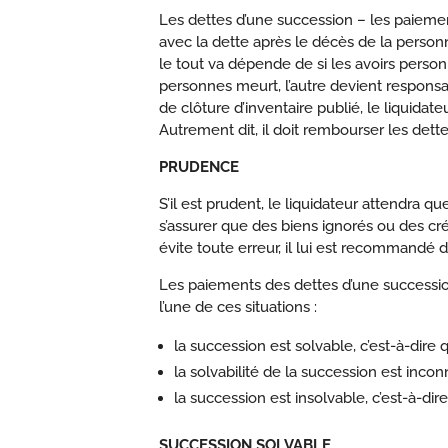
Les dettes d’une succession – les paiemen
avec la dette après le décès de la perso
le tout va dépende de si les avoirs perso
personnes meurt, l’autre devient responsabl
de clôture d’inventaire publié, le liquida
Autrement dit, il doit rembourser les dette
PRUDENCE
S’il est prudent, le liquidateur attendra
s’assurer que des biens ignorés ou des cré
évite toute erreur, il lui est recommandé d
Les paiements des dettes d’une successio
l’une de ces situations :
la succession est solvable, c’est-à-dire
la solvabilité de la succession est incon
la succession est insolvable, c’est-à-dir
SUCCESSION SOLVABLE