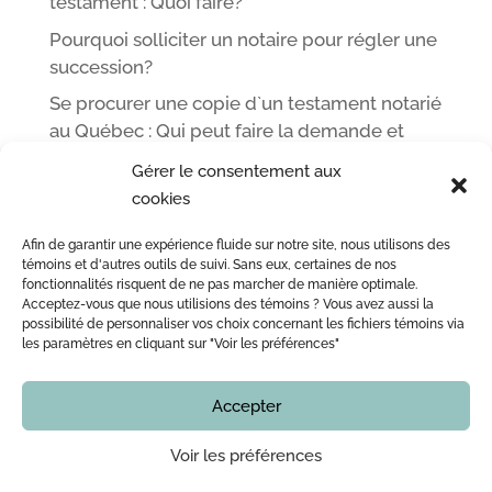
testament : Quoi faire?
Pourquoi solliciter un notaire pour régler une
succession?
Se procurer une copie d`un testament notarié
au Québec : Qui peut faire la demande et
comment
Gérer le consentement aux
cookies
Afin de garantir une expérience fluide sur notre site, nous utilisons des
ACCUEIL
L’ÉQUIPE DE ME LEOPOLD LINCÀ NOTAIRE
témoins et d'autres outils de suivi. Sans eux, certaines de nos
fonctionnalités risquent de ne pas marcher de manière optimale.
ACTE NOTARIÉ / CERTIFICATION
OUTILS
BLOG
Acceptez-vous que nous utilisions des témoins ? Vous avez aussi la
NOUS JOINDRE
possibilité de personnaliser vos choix concernant les fichiers témoins via
les paramètres en cliquant sur "Voir les préférences"
Accepter
Copyright © 2016 - 2026
Notaire Montreal | Me Leopold Lincà
Tous droits réservés. En aucun temps ce site internet
ne doit être considéré comme un avis juridique.
Voir les préférences
Vous devez vérifier avec notre bureau l’actualité de
toute information, notamment, mais sans limiter, les