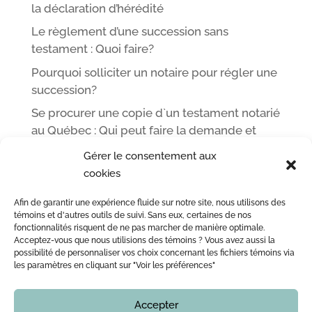
la déclaration d’hérédité
Le règlement d’une succession sans
testament : Quoi faire?
Pourquoi solliciter un notaire pour régler une
succession?
Se procurer une copie d`un testament notarié
au Québec : Qui peut faire la demande et
comment
Gérer le consentement aux
cookies
Afin de garantir une expérience fluide sur notre site, nous utilisons des
ACCUEIL
L’ÉQUIPE DE ME LEOPOLD LINCÀ NOTAIRE
témoins et d'autres outils de suivi. Sans eux, certaines de nos
fonctionnalités risquent de ne pas marcher de manière optimale.
ACTE NOTARIÉ / CERTIFICATION
OUTILS
BLOG
Acceptez-vous que nous utilisions des témoins ? Vous avez aussi la
NOUS JOINDRE
possibilité de personnaliser vos choix concernant les fichiers témoins via
les paramètres en cliquant sur "Voir les préférences"
Accepter
Copyright © 2016 - 2026
Notaire Montreal | Me Leopold Lincà