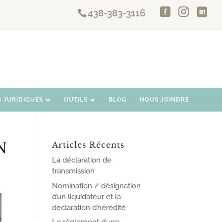
438-383-3116
S JURIDIQUES
OUTILS
BLOG
NOUS JOINDRE
N
Articles Récents
La déclaration de
transmission
Nomination / désignation
d’un liquidateur et la
déclaration d’hérédité