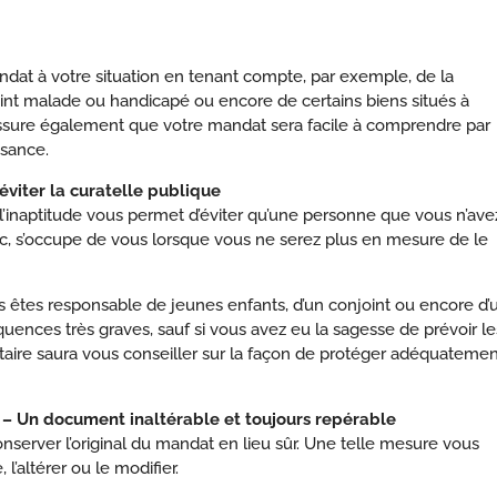
dat à votre situation en tenant compte, par exemple, de la
int malade ou handicapé ou encore de certains biens situés à
s assure également que votre mandat sera facile à comprendre par
ssance.
viter la curatelle publique
l’inaptitude vous permet d’éviter qu’une personne que vous n’ave
ic, s’occupe de vous lorsque vous ne serez plus en mesure de le
s êtes responsable de jeunes enfants, d’un conjoint ou encore d’
uences très graves, sauf si vous avez eu la sagesse de prévoir le
aire saura vous conseiller sur la façon de protéger adéquatemen
n document inaltérable et toujours repérable
conserver l’original du mandat en lieu sûr. Une telle mesure vous
l’altérer ou le modifier.