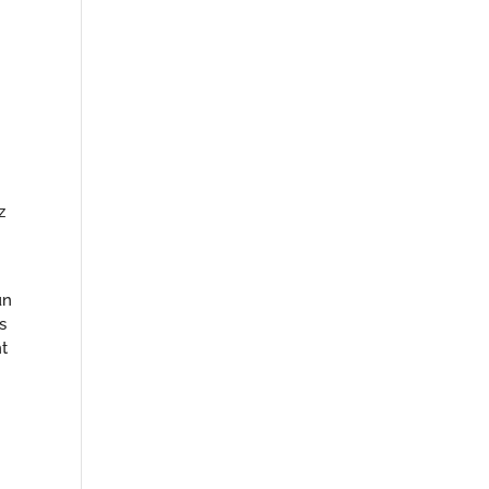
z
un
s
t