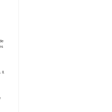
de
es
 Il
e