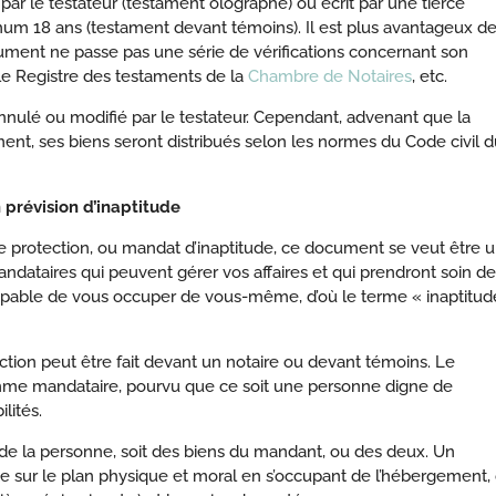
 par le testateur (testament olographe) ou écrit par une tierce
um 18 ans (testament devant témoins). Il est plus avantageux d
cument ne passe pas une série de vérifications concernant son
s le Registre des testaments de la
Chambre de Notaires
, etc.
nulé ou modifié par le testateur. Cependant, advenant que la
ent, ses biens seront distribués selon les normes du Code civil d
 prévision d’inaptitude
rotection, ou mandat d’inaptitude, ce document se veut être 
dataires qui peuvent gérer vos affaires et qui prendront soin de
pable de vous occuper de vous-même, d’où le terme « inaptitud
ion peut être fait devant un notaire ou devant témoins. Le
e mandataire, pourvu que ce soit une personne digne de
lités.
t de la personne, soit des biens du mandant, ou des deux. Un
pte sur le plan physique et moral en s’occupant de l’hébergement,