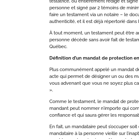
testatrice, ou entièrement rédigé et signé
personne et signé par 2 témoins de minim
faire un testament via un notaire – le do
authenticité, et il est déjà répertorié dan
À tout moment, un testament peut être an
personne décède sans avoir fait de testam
Québec.
Définition d’un mandat de protection en
Plus communément appelé un mandat de p
acte qui permet de désigner un ou des man
vous advenant que vous ne soyez plus ca
».
Comme le testament, le mandat de protect
mandant peut nommer n’importe qui comm
confiance et qui saura gérer les responsabi
En fait, un mandataire peut s’occuper soi
mandataire à la personne vieille sur l’ina