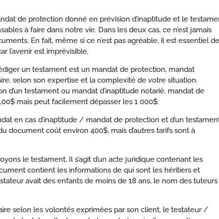
ndat de protection donné en prévision d’inaptitude et le testame
sables à faire dans notre vie. Dans les deux cas, ce n’est jamais
uments. En fait, même si ce n’est pas agréable, il est essentiel d
ar l’avenir est imprévisible.
re rédiger un testament est un mandat de protection, mandat
re, selon son expertise et la complexité de votre situation.
ion d’un testament ou mandat d’inaptitude notarié, mandat de
00$ mais peut facilement dépasser les 1 000$.
andat en cas d’inaptitude / mandat de protection et d’un testamen
n du document coût environ 400$, mais d’autres tarifs sont à
oyons le testament. Il s’agit d’un acte juridique contenant les
ument contient les informations de qui sont les héritiers et
stateur avait des enfants de moins de 18 ans, le nom des tuteurs 
re selon les volontés exprimées par son client, le testateur /