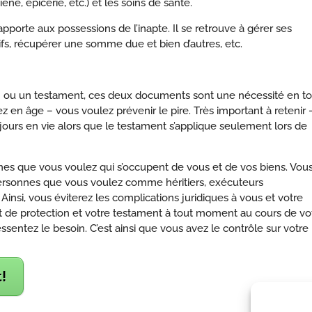
ne, épicerie, etc.) et les soins de santé.
pporte aux possessions de l’inapte. Il se retrouve à gérer ses
ifs, récupérer une somme due et bien d’autres, etc.
n ou un testament, ces deux documents sont une nécessité en to
n âge – vous voulez prévenir le pire. Très important à retenir 
ours en vie alors que le testament s’applique seulement lors de
es que vous voulez qui s’occupent de vous et de vos biens. Vou
personnes que vous voulez comme héritiers, exécuteurs
 Ainsi, vous éviterez les complications juridiques à vous et votre
t de protection et votre testament à tout moment au cours de vo
ssentez le besoin. C’est ainsi que vous avez le contrôle sur votre
!