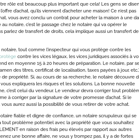
otre rôle est beaucoup plus important que cela! Les gens se disen
l’offre d’achat, qu’ils viennent d’acheter une maison! Ce n’est pas
chat, vous avez conclu un contrat pour acheter la maison à une da
té au notaire, c’est le passage chez le notaire qui va opérer le
 parlez de transfert de droits, cela implique aussi un transfert de
le notaire, tout comme l’inspecteur qui vous protège contre les
protège
contre les vices légaux, les vices juridiques associés à vo
rend en moyenne 15 à 20 heures de préparation. Le notaire, par s
en des titres, certificat de localisation, taxes payées à jour, etc.)
 de propriété. Si, au cours de sa recherche, le notaire découvre 
ous expliquera les risques et les solutions. La bonne nouvelle
me, c’est celui du vendeur. Le vendeur devra corriger tout problè
 corriger par la signature de votre promesse d’achat. Si le
vous aurez aussi la possibilité de vous retirer de votre achat.
taire fiable et digne de confiance, un notaire scrupuleux qui se
ra tout problème potentiel avec la propriété que vous souhaitez
ULEMENT en raison des frais peu élevés par rapport aux autres
nez une bonne affaire, ne vous y trompez pas, il y a de fortes