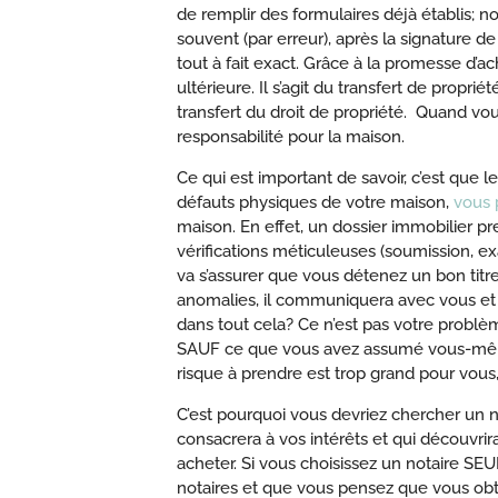
de remplir des formulaires déjà établis; n
souvent (par erreur), après la signature de 
tout à fait exact. Grâce à la promesse d’a
ultérieure. Il s’agit du transfert de proprié
transfert du droit de propriété. Quand vous
responsabilité pour la maison.
Ce qui est important de savoir, c’est que 
défauts physiques de votre maison,
vous 
maison. En effet, un dossier immobilier p
vérifications méticuleuses (soumission, exam
va s’assurer que vous détenez un bon titre
anomalies, il communiquera avec vous et v
dans tout cela? Ce n’est pas votre problè
SAUF ce que vous avez assumé vous-même à
risque à prendre est trop grand pour vous, 
C’est pourquoi vous devriez chercher un no
consacrera à vos intérêts et qui découvri
acheter. Si vous choisissez un notaire SE
notaires et que vous pensez que vous obte