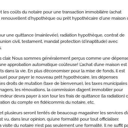
 et les coûts du notaire pour une transaction immobili
è
re (achat
 renouvellent d`hypothèque ou prêt hypothécaire d`une maison 
 pour une quittance (mainlevée), radiation hypothéque, contrat de
union civil, testament, mandat protection (d`inaptitude) avec
.
 pas clair. Nous sommes généralement perçus comme une dépens
 une approbation automatique coûteuse! L’achat d’une maison est
s dans la vie. En plus d’économiser pour la mise de fonds, il est
suel pour payer le nouveau prêt hypothécaire, les dépenses
les droits de mutation (taxe de bienvenue), les taxes municipales
énagers, les rénovations, la commission d’agent immobilier pour
endeur devra payer à son tour les frais de quittance (la radiation) 
ration du compte en fidéicommis du notaire, etc.
, et plusieurs seront tentés de beaucoup magasiner les services d’
 vu, dans leur opinion, qu’une formalité pour tout officialiser.
isite du notaire n’est pas seulement une formalité. Il ne suffit p