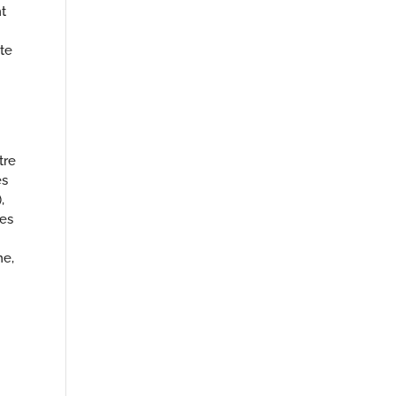
t
te
tre
es
,
des
me,