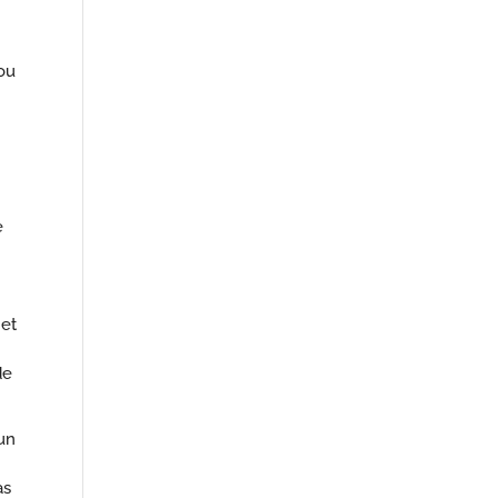
ou
e
 et
de
un
as