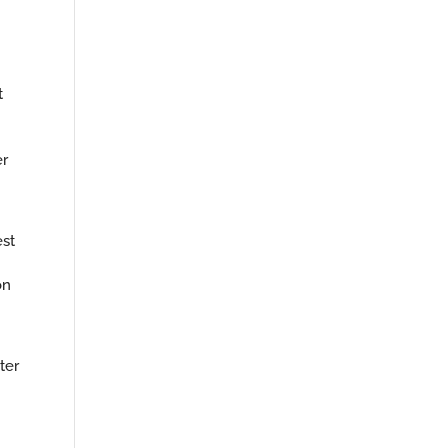
t
er
est
on
ter