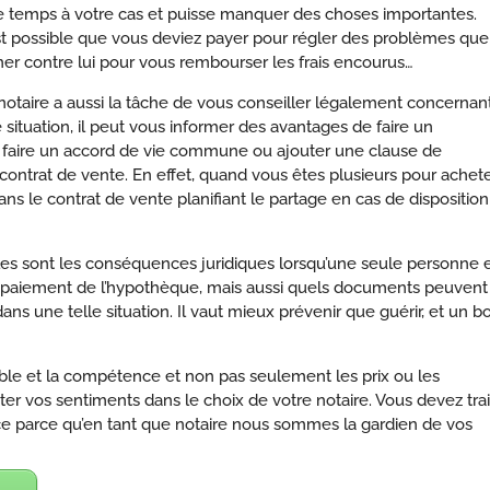
e temps à votre cas et puisse manquer des choses importantes.
est possible que vous deviez payer pour régler des problèmes que
rner contre lui pour vous rembourser les frais encourus…
e notaire a aussi la tâche de vous conseiller légalement concernan
 situation, il peut vous informer des avantages de faire un
, faire un accord de vie commune ou ajouter une clause de
contrat de vente. En effet, quand vous êtes plusieurs pour achet
ans le contrat de vente planifiant le partage en cas de disposition
les sont les conséquences juridiques lorsqu’une seule personne 
 au paiement de l’hypothèque, mais aussi quels documents peuvent
ns une telle situation. Il vaut mieux prévenir que guérir, et un b
emble et la compétence et non pas seulement les prix ou les
uter vos sentiments dans le choix de votre notaire. Vous devez trai
ce parce qu’en tant que notaire nous sommes la gardien de vos